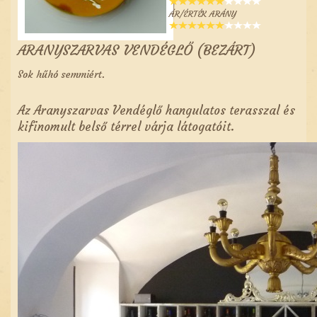
ÁR/ÉRTÉK ARÁNY
ARANYSZARVAS VENDÉGLŐ (BEZÁRT)
Sok hűhó semmiért.
Az Aranyszarvas Vendéglő hangulatos terasszal és
kifinomult belső térrel várja látogatóit.