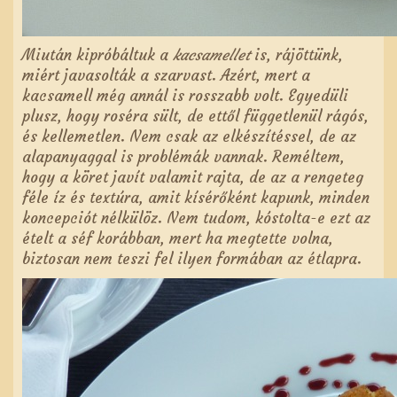
Miután kipróbáltuk a
kacsamellet
is, rájöttünk,
miért javasolták a szarvast. Azért, mert a
kacsamell még annál is rosszabb volt. Egyedüli
plusz, hogy roséra sült, de ettől függetlenül rágós,
és kellemetlen. Nem csak az elkészítéssel, de az
alapanyaggal is problémák vannak. Reméltem,
hogy a köret javít valamit rajta, de az a rengeteg
féle íz és textúra, amit kísérőként kapunk, minden
koncepciót nélkülöz. Nem tudom, kóstolta-e ezt az
ételt a séf korábban, mert ha megtette volna,
biztosan nem teszi fel ilyen formában az étlapra.